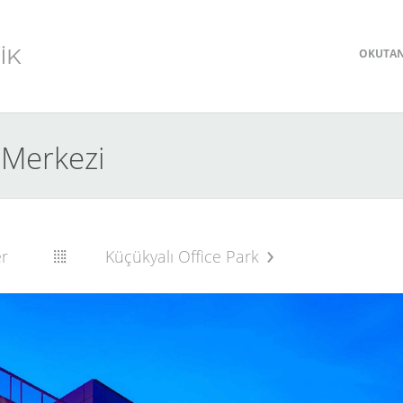
OKUTA
i Merkezi
er
Küçükyalı Office Park