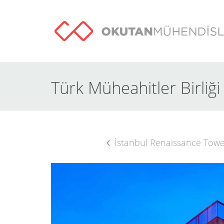
Türk Müheahitler Birliğ
İstanbul Renaissance Tow